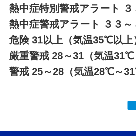
熱中症特別警戒アラート ３
熱中症警戒アラート ３３
危険
31
以上（気温
35
℃以上
厳重警戒
28
～
31
（気温
31
℃
警戒
25
～
28
（気温
28
℃～
31