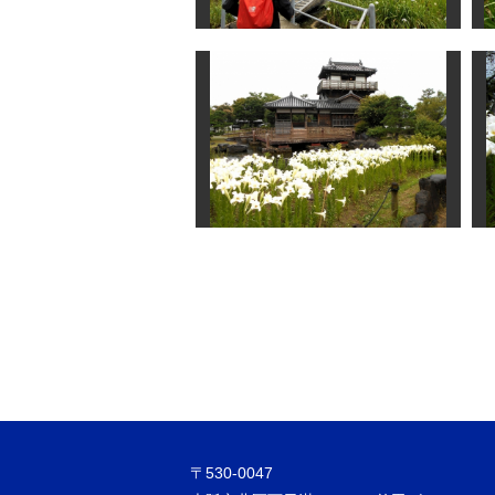
〒530-0047