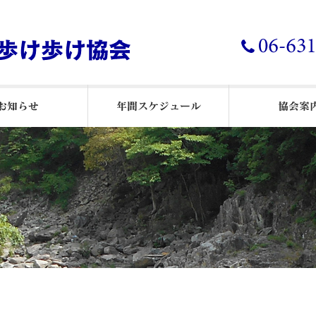
年ウオーキング通信
 ウオーキング通信
２５月例会報告
26年月例会報告
24 月例会報告
お知らせ
リーダーと歩こう
月例会
協会概
公告