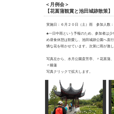
＜月例会＞
【花菖蒲観賞と池田城跡散策】
実施日：６月２０日（土）雨 参加人数：
♣一日中雨という予報のため、参加者は少
め昼食休憩は割愛し、池田城跡公園へ直行
憐な花を咲かせています。次第に雨が激し
写真左から、水月公園斎芳亭、〃花菖蒲、
〃睡蓮
写真クリックで拡大します。