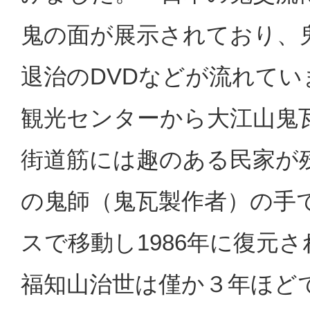
鬼の面が展示されており、
退治の
DVD
などが流れてい
観光センターから大江山鬼
街道筋には趣のある民家が
の鬼師（鬼瓦製作者）の手
スで移動し
1986
年に復元さ
福知山治世は僅か３年ほど