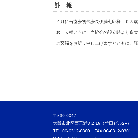
訃 報
４月に当協会初代会長伊藤七郎様（９３歳
お二人様ともに、当協会の設立時より多大
ご冥福をお祈り申し上げますとともに、謹
〒530-0047
大阪市北区西天満3-2-15（竹田ビル2F）
TEL.06-6312-0300 FAX.06-6312-0301