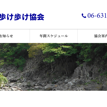
年ウオーキング通信
 ウオーキング通信
２５月例会報告
26年月例会報告
24 月例会報告
お知らせ
リーダーと歩こう
月例会
協会概
公告